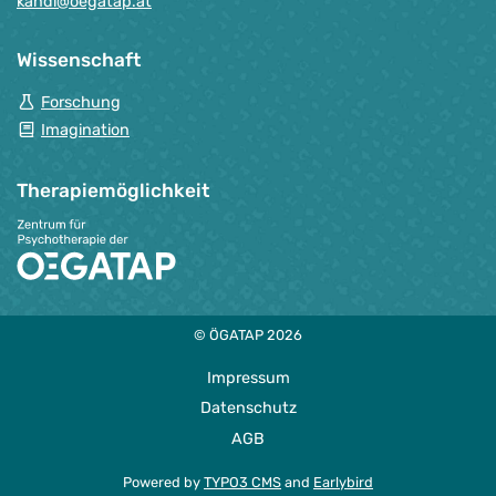
kandi@oegatap.at
Wissenschaft
Forschung
Imagination
Therapie­möglichkeit
© ÖGATAP 2026
Impressum
Datenschutz
AGB
Powered by
TYPO3 CMS
and
Earlybird