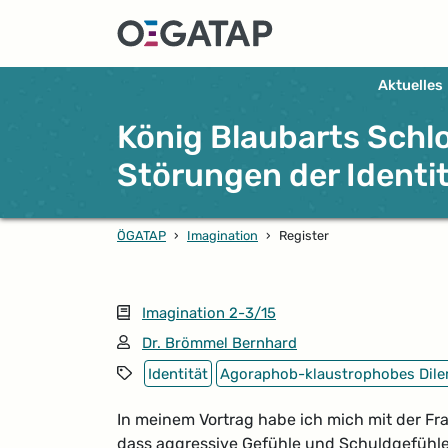
Aktuelles
König Blaubarts Schl
Störungen der Identi
ÖGATAP
›
Imagination
›
Register
Ausgabe
Imagination 2-3/15
Autor*in:
Dr. Brömmel Bernhard
Schlagwörter
Identität
Agoraphob-klaustrophobes Dil
In meinem Vortrag habe ich mich mit der Fra
dass aggressive Gefühle und Schuldgefühle 