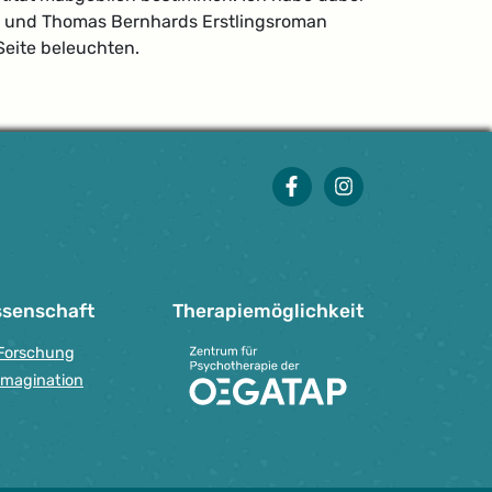
rt« und Thomas Bernhards Erstlingsroman
Seite beleuchten.
facebook
instagram
ssenschaft
Therapie­möglichkeit
Forschung
Imagination