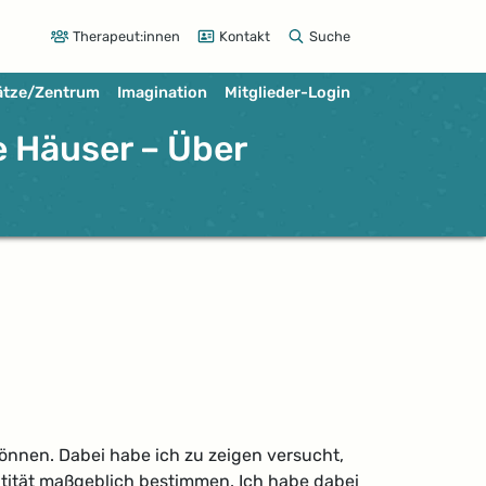
Therapeut:innen
Kontakt
Suche
ätze/Zentrum
Imagination
Mitglieder-Login
e Häuser – Über
können. Dabei habe ich zu zeigen versucht,
ntität maßgeblich bestimmen. Ich habe dabei