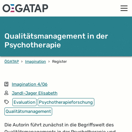
Qualitätsmanagement in der
Psychotherapie
ÖGATAP
›
Imagination
›
Register
Ausgabe
Imagination 4/06
Autor*in:
Jandl-Jager Elisabeth
Schlagwörter
Evaluation
Psychotherapieforschung
Qualitätsmanagement
Die Autorin führt zunächst in die Begriffswelt des
Qualitätsmanagements in der Psychotherapie und