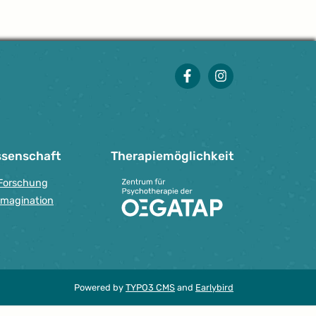
facebook
instagram
ssenschaft
Therapie­möglichkeit
Forschung
Imagination
Powered by
TYPO3 CMS
and
Earlybird