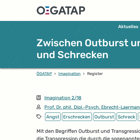
Aktuelles
Zwischen Outburst u
und Schrecken
ÖGATAP
›
Imagination
›
Register
Ausgabe
Imagination 2/18
Autor*in:
Prof. Dr. phil. Dipl.-Psych. Ebrecht-Laerma
Schlagwörter
Angst
Erschrecken
Outburst
Schreck
Mit den Begriffen Outburst und Transgress
die Transgression die durch die sogenannten 