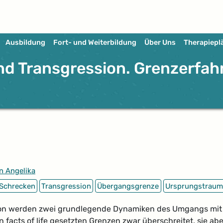
Ausbildung
Fort- und Weiterbildung
Über Uns
Therapiepl
nd Transgression. Grenzerfah
nn Angelika
Schrecken
Transgression
Übergangsgrenze
Ursprungstraum
ion werden zwei grundlegende Dynamiken des Umgangs mit G
facts of life gesetzten Grenzen zwar überschreitet, sie aber