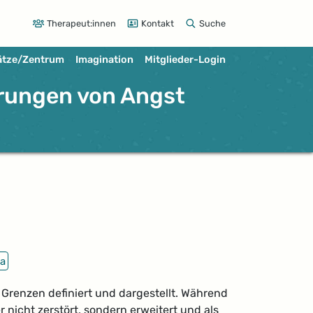
Therapeut:innen
Kontakt
Suche
ätze/Zentrum
Imagination
Mitglieder-Login
rungen von Angst
a
renzen definiert und dargestellt. Während
 nicht zerstört, sondern erweitert und als