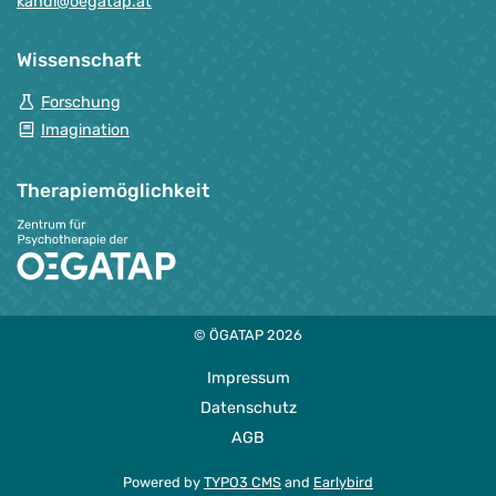
kandi@oegatap.at
Wissenschaft
Forschung
Imagination
Therapie­möglichkeit
© ÖGATAP 2026
Impressum
Datenschutz
AGB
Powered by
TYPO3 CMS
and
Earlybird