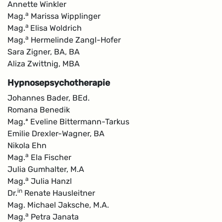
Annette Winkler
a
Mag.
Marissa Wipplinger
a
Mag.
Elisa Woldrich
a
Mag.
Hermelinde Zangl-Hofer
Sara Zigner, BA, BA
Aliza Zwittnig, MBA
Hypnosepsychotherapie
Johannes Bader, BEd.
Romana Benedik
Mag.ª Eveline Bittermann-Tarkus
Emilie Drexler-Wagner, BA
Nikola Ehn
a
Mag.
Ela Fischer
Julia Gumhalter, M.A
a
Mag.
Julia Hanzl
in
Dr.
Renate Hausleitner
Mag. Michael Jaksche, M.A.
a
Mag.
Petra Janata