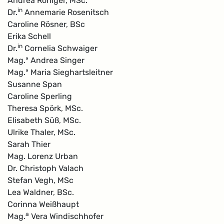
Andrea Roniger, MSc.
in
Dr.
Annemarie Rosenitsch
Caroline Rösner, BSc
Erika Schell
in
Dr.
Cornelia Schwaiger
Mag.ª Andrea Singer
Mag.ª Maria Sieghartsleitner
Susanne Span
Caroline Sperling
Theresa Spörk, MSc.
Elisabeth Süß, MSc.
Ulrike Thaler, MSc.
Sarah Thier
Mag. Lorenz Urban
Dr. Christoph Valach
Stefan Vegh, MSc
Lea Waldner, BSc.
Corinna Weißhaupt
a
Mag.
Vera Windischhofer