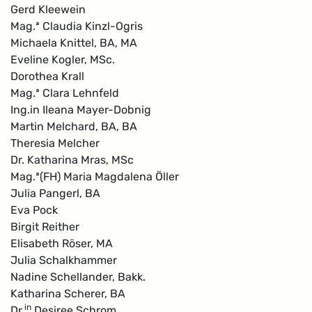
Gerd Kleewein
Mag.ª Claudia Kinzl-Ogris
Michaela Knittel, BA, MA
Eveline Kogler, MSc.
Dorothea Krall
Mag.ª Clara Lehnfeld
Ing.in Ileana Mayer-Dobnig
Martin Melchard, BA, BA
Theresia Melcher
Dr. Katharina Mras, MSc
Mag.ª(FH) Maria Magdalena Öller
Julia Pangerl, BA
Eva Pock
Birgit Reither
Elisabeth Röser, MA
Julia Schalkhammer
Nadine Schellander, Bakk.
Katharina Scherer, BA
in
Dr.
Desiree Schrom