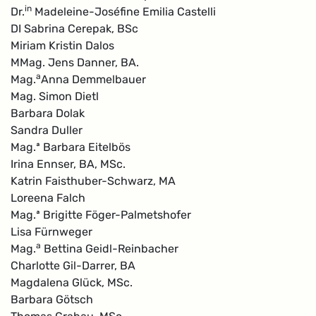
in
Dr.
Madeleine-Joséfine Emilia Castelli
DI Sabrina Cerepak, BSc
Miriam Kristin Dalos
MMag. Jens Danner, BA.
a
Mag.
Anna Demmelbauer
Mag. Simon Dietl
Barbara Dolak
Sandra Duller
Mag.ª Barbara Eitelbös
Irina Ennser, BA, MSc.
Katrin Faisthuber-Schwarz, MA
Loreena Falch
Mag.ª Brigitte Föger-Palmetshofer
Lisa Fürnweger
a
Mag.
Bettina Geidl-Reinbacher
Charlotte Gil-Darrer, BA
Magdalena Glück, MSc.
Barbara Götsch