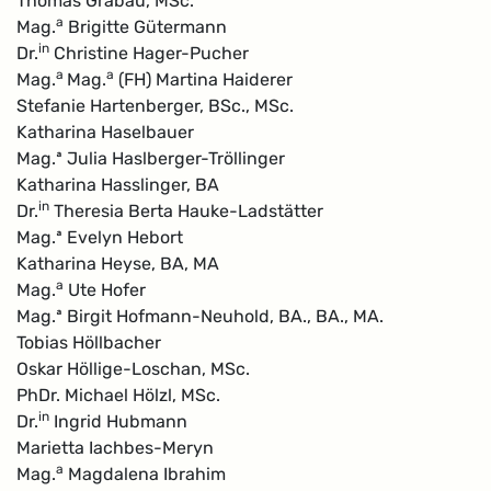
Thomas Grabau, MSc.
a
Mag.
Brigitte Gütermann
in
Dr.
Christine Hager-Pucher
a
a
Mag.
Mag.
(FH) Martina Haiderer
Stefanie Hartenberger, BSc., MSc.
Katharina Haselbauer
Mag.ª Julia Haslberger-Tröllinger
Katharina Hasslinger, BA
in
Dr.
Theresia Berta Hauke-Ladstätter
Mag.ª Evelyn Hebort
Katharina Heyse, BA, MA
a
Mag.
Ute Hofer
Mag.ª Birgit Hofmann-Neuhold, BA., BA., MA.
Tobias Höllbacher
Oskar Höllige-Loschan, MSc.
PhDr. Michael Hölzl, MSc.
in
Dr.
Ingrid Hubmann
Marietta Iachbes-Meryn
a
Mag.
Magdalena Ibrahim