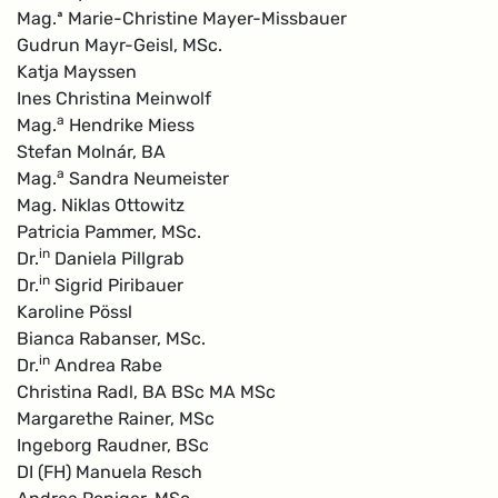
Mag.ª Marie-Christine Mayer-Missbauer
Gudrun Mayr-Geisl, MSc.
Katja Mayssen
Ines Christina Meinwolf
a
Mag.
Hendrike Miess
Stefan Molnár, BA
a
Mag.
Sandra Neumeister
Mag. Niklas Ottowitz
Patricia Pammer, MSc.
in
Dr.
Daniela Pillgrab
in
Dr.
Sigrid Piribauer
Karoline Pössl
Bianca Rabanser, MSc.
in
Dr.
Andrea Rabe
Christina Radl, BA BSc MA MSc
Margarethe Rainer, MSc
Ingeborg Raudner, BSc
DI (FH) Manuela Resch