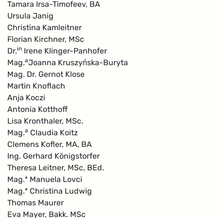
Tamara Irsa-Timofeev, BA
Ursula Janig
Christina Kamleitner
Florian Kirchner, MSc
in
Dr.
Irene Klinger-Panhofer
a
Mag.
Joanna Kruszyńska-Buryta
Mag. Dr. Gernot Klose
Martin Knoflach
Anja Koczi
Antonia Kotthoff
Lisa Kronthaler, MSc.
a
Mag.
Claudia Koitz
Clemens Kofler, MA, BA
Ing. Gerhard Königstorfer
Theresa Leitner, MSc, BEd.
Mag.ª Manuela Lovci
Mag.ª Christina Ludwig
Thomas Maurer
Eva Mayer, Bakk. MSc