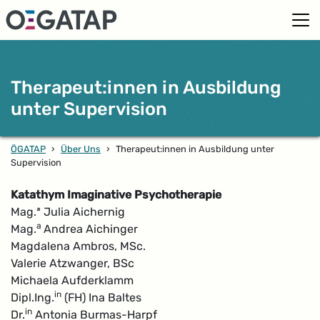
Therapeut:innen in Ausbildung
unter Supervision
ÖGATAP
›
Über Uns
›
Therapeut:innen in Ausbildung unter
Supervision
Katathym Imaginative Psychotherapie
Mag.ª Julia Aichernig
a
Mag.
Andrea Aichinger
Magdalena Ambros, MSc.
Valerie Atzwanger, BSc
Michaela Aufderklamm
in
Dipl.Ing.
(FH) Ina Baltes
in
Dr.
Antonia Burmas-Harpf