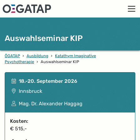
Auswahlseminar KIP
ÖGATAP
›
Ausbildung
›
Katathym Imaginative
Psychotherapie
›
Auswahlseminar KIP
18.-20. September 2026
Veranstaltungsort
Innsbruck
Vortragende*r
Mag. Dr. Alexander Haggag
Kosten:
€ 515,-