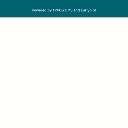
Powered by
TYPO3 CMS
and
Earlybird