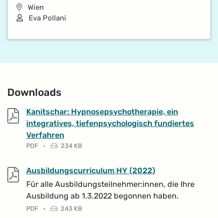
Wien
Vortragende*r
Eva Pollani
Downloads
Kanitschar: Hypnosepsychotherapie, ein
integratives, tiefenpsychologisch fundiertes
PDF, 234 KB
Verfahren
Dateityp: PDF-Dokument
Dateigröße:
PDF
·
234 KB
PDF, 243 KB
Ausbildungscurriculum HY (2022)
Für alle Ausbildungsteilnehmer:innen, die Ihre
Ausbildung ab 1.3.2022 begonnen haben.
Dateityp: PDF-Dokument
Dateigröße:
PDF
·
243 KB