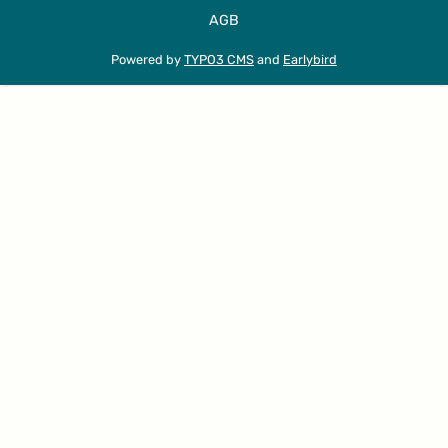
AGB
Powered by
TYPO3 CMS
and
Earlybird