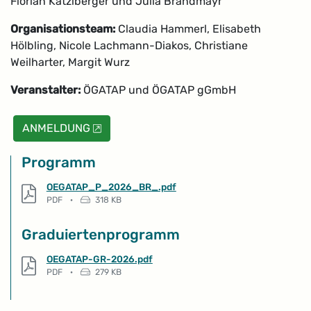
Florian Katzlberger und Julia Brandmayr
Organisationsteam:
Claudia Hammerl, Elisabeth
Hölbling, Nicole Lachmann-Diakos, Christiane
Weilharter, Margit Wurz
Veranstalter:
ÖGATAP und ÖGATAP gGmbH
, öffnet neues Fenster
ANMELDUNG
Programm
PDF, 318 KB
OEGATAP_P_2026_BR_.pdf
Dateityp: PDF-Dokument
Dateigröße:
PDF
·
318 KB
Graduiertenprogramm
PDF, 279 KB
OEGATAP-GR-2026.pdf
Dateityp: PDF-Dokument
Dateigröße:
PDF
·
279 KB